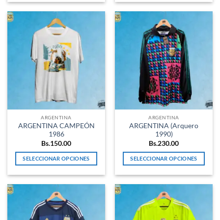
producto
producto
tiene
tiene
múltiples
múltiples
variantes.
variantes.
Las
Las
opciones
opciones
se
se
pueden
pueden
elegir
elegir
en
en
la
la
ARGENTINA
ARGENTINA
página
página
ARGENTINA CAMPEÓN
ARGENTINA (Arquero
de
de
1986
1990)
producto
producto
Bs.
150.00
Bs.
230.00
SELECCIONAR OPCIONES
SELECCIONAR OPCIONES
Este
Este
producto
producto
tiene
tiene
múltiples
múltiples
variantes.
variantes.