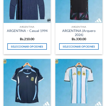
ARGENTINA
ARGENTINA
ARGENTINA (Arquero
ARGENTINA – Casual 1994
2026)
Bs.
210.00
Bs.
330.00
SELECCIONAR OPCIONES
SELECCIONAR OPCIONES
Este
Este
producto
producto
tiene
tiene
múltiples
múltiples
variantes.
variantes.
Las
Las
opciones
opciones
se
se
pueden
pueden
elegir
elegir
en
en