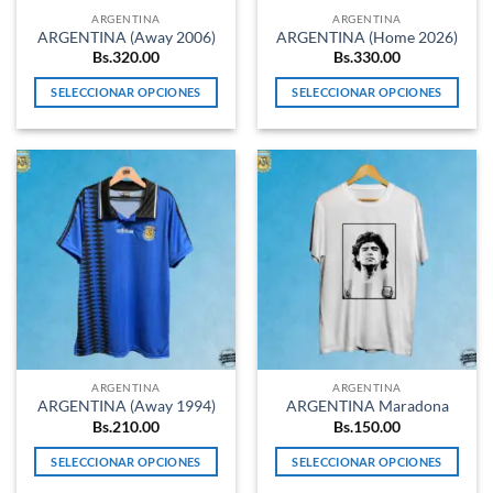
la
la
ARGENTINA
ARGENTINA
página
página
ARGENTINA (Away 2006)
ARGENTINA (Home 2026)
de
de
Bs.
320.00
Bs.
330.00
producto
producto
SELECCIONAR OPCIONES
SELECCIONAR OPCIONES
Este
Este
producto
producto
tiene
tiene
múltiples
múltiples
variantes.
variantes.
Las
Las
opciones
opciones
se
se
pueden
pueden
elegir
elegir
en
en
la
la
ARGENTINA
ARGENTINA
página
página
ARGENTINA (Away 1994)
ARGENTINA Maradona
de
de
Bs.
210.00
Bs.
150.00
producto
producto
SELECCIONAR OPCIONES
SELECCIONAR OPCIONES
Este
Este