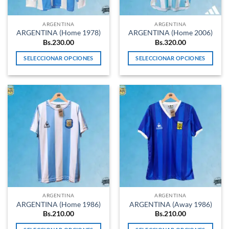
en
en
la
la
ARGENTINA
ARGENTINA
página
página
ARGENTINA (Home 1978)
ARGENTINA (Home 2006)
de
de
Bs.
230.00
Bs.
320.00
producto
producto
SELECCIONAR OPCIONES
SELECCIONAR OPCIONES
Este
Este
producto
producto
tiene
tiene
múltiples
múltiples
variantes.
variantes.
Las
Las
opciones
opciones
se
se
pueden
pueden
elegir
elegir
en
en
la
la
ARGENTINA
ARGENTINA
página
página
ARGENTINA (Home 1986)
ARGENTINA (Away 1986)
de
de
Bs.
210.00
Bs.
210.00
producto
producto