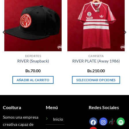
DEPORTES
CAMISETA
RIVER (Snapback)
RIVER PLATE (Away 1986)
Bs.
70.00
Bs.
210.00
AÑADIR AL CARRITO
SELECCIONAR OPCIONES
Este
producto
tiene
múltiples
Cooltura
Menú
Redes Sociales
variantes.
Las
Somos una empresa
Inicio
opciones
creativa capaz de
se